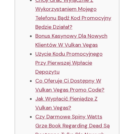
Chcę Grać Wyłącznie Z
Wykorzystaniem Mojego
Telefonu Bądź Kod Promocyjny
Będzie Działał?
Bonus Kasynowy Dla Nowych
Klientów W Vulkan Vegas
Użycie Kodu Promocyjnego
Przy Pierwszej Wpłacie
Depozytu
Co Oferuje Ci Dostępny W
Vulkan Vegas Promo Code?
Jak Wypłacić Pieniądze Z
Vulkan Vegas?
Czy Darmowe Spiny Watts
Grze Book Regarding Dead Są