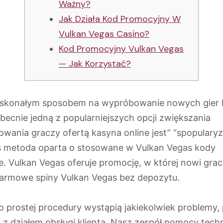
Ważny?
Jak Działa Kod Promocyjny W
Vulkan Vegas Casino?
Kod Promocyjny Vulkan Vegas
— Jak Korzystać?
oskonałym sposobem na wypróbowanie nowych gier 
becnie jedną z popularniejszych opcji zwiększania
owania graczy ofertą kasyna online jest” “spopular
s metoda oparta o stosowane w Vulkan Vegas kody
. Vulkan Vegas oferuje promocję, w której nowi gra
armowe spiny Vulkan Vegas bez depozytu.
o prostej procedury wystąpią jakiekolwiek problemy,
 z działem obsługi klienta. Nasz zespół pomocy tech