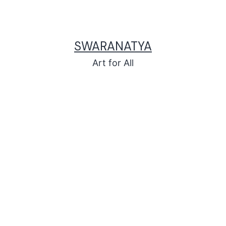
SWARANATYA
Art for All
 Promocje W 
syno Online