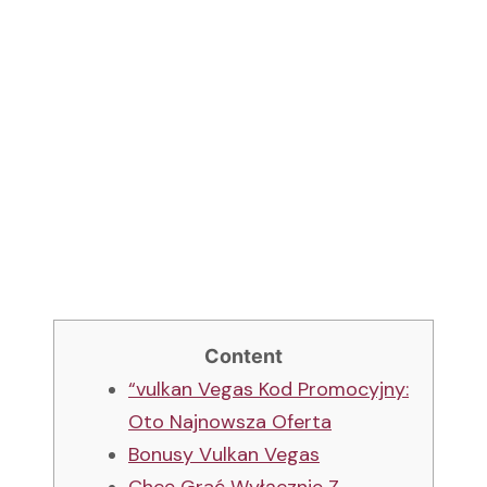
venty Ds Lu
 Eur
Content
“vulkan Vegas Kod Promocyjny:
Oto Najnowsza Oferta
Bonusy Vulkan Vegas