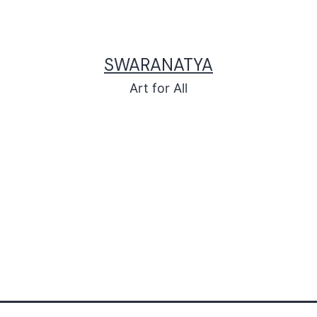
SWARANATYA
Art for All
:
Ramenbet