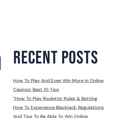
RECENT POSTS
How To Play And Even Win More In Online
Casinos: Best 10 Tips
“How To Play Roulette: Rules & Betting
How To Experience Blackjack: Regulations
And Tips To Be Able To Win Online