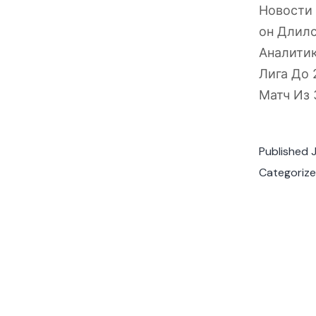
Новости
он Длилс
Аналити
Лига До 
Матч Из
Published
Categoriz