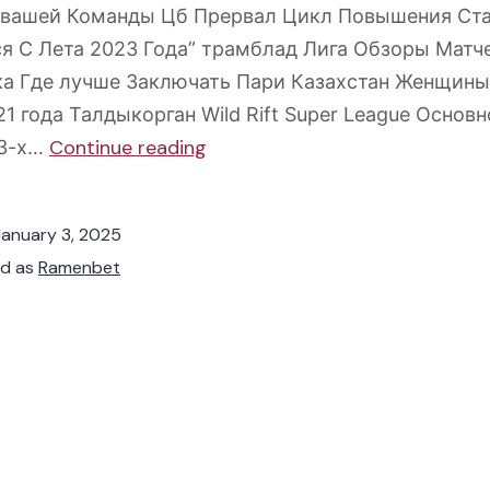
 вашей Команды Цб Прервал Цикл Повышения Ст
я С Лета 2023 Года” трамблад Лига Обзоры Матч
ка Где лучше Заключать Пари Казахстан Женщин
21 года Талдыкорган Wild Rift Super League Основ
Continue reading
 3-х…
January 3, 2025
ed as
Ramenbet