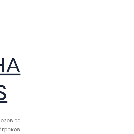
НА
S
озов со
Игроков