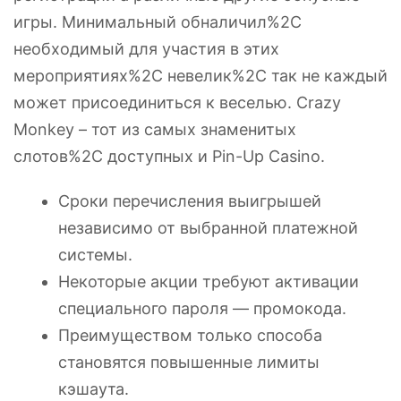
игры. Минимальный обналичил%2C
необходимый для участия в этих
мероприятиях%2C невелик%2C так не каждый
может присоединиться к веселью. Crazy
Monkey – тот из самых знаменитых
слотов%2C доступных и Pin-Up Casino.
Сроки перечисления выигрышей
независимо от выбранной платежной
системы.
Некоторые акции требуют активации
специального пароля — промокода.
Преимуществом только способа
становятся повышенные лимиты
кэшаута.