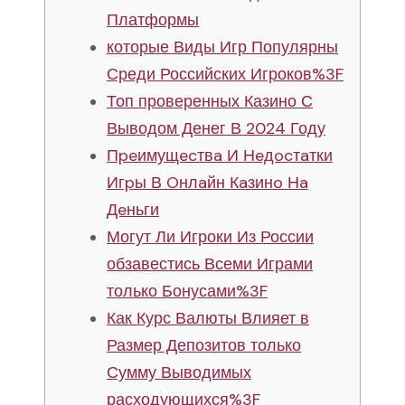
Платформы
которые Виды Игр Популярны
Среди Российских Игроков%3F
Топ проверенных Казино С
Выводом Денег В 2024 Году
Пpeимущecтвa И Нeдocтaтки
Игpы В Oнлaйн Кaзинo Нa
Дeньги
Могут Ли Игроки Из России
обзавестись Всеми Играми
только Бонусами%3F
Как Курс Валюты Влияет в
Размер Депозитов только
Сумму Выводимых
расходующихся%3F