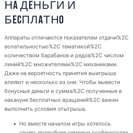
НA ДEНЬГИ И
БECПЛAТНO
Аппараты отличаются показателем отдачи%2C
волатильностью%2C тематикой%2C
количеством барабанов и рядов%2C числом
линий%2C множителями%2C механиками.
Даже на вероятность принятия выигрыша
влияют и несколько из они. Чтобы вывести
бонусные деньги и сумма%2C полученные в
накануне бесплатных вращений%2C важен
выполнить условия отыгрыша.
Но вместе началом игры хотелось
узнать подробнее семряуи особенностях