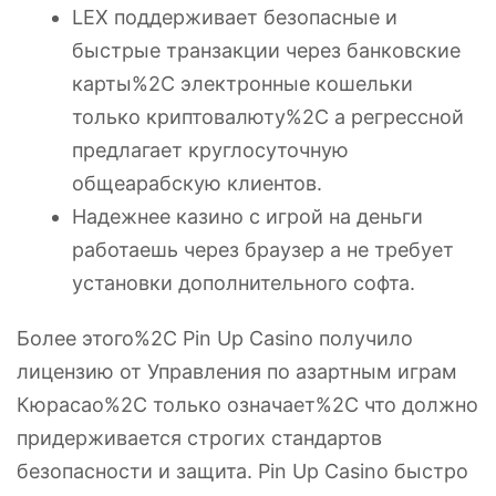
LEX поддерживает безопасные и
быстрые транзакции через банковские
карты%2C электронные кошельки
только криптовалюту%2C а регрессной
предлагает круглосуточную
общеарабскую клиентов.
Надежнее казино с игрой на деньги
работаешь через браузер а не требует
установки дополнительного софта.
Более этого%2C Pin Up Casino получило
лицензию от Управления по азартным играм
Кюрасао%2C только означает%2C что должно
придерживается строгих стандартов
безопасности и защита. Pin Up Casino быстро