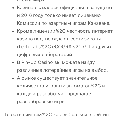
Казино оказалось официально запущено
и 2016 году только имеет лицензию
Комиссии по азартным играм Канаваке.
Кроме лицензии%2C честность интернет
казино подтверждают сертификаты
iTech Labs%2C eCOGRA%2C GLI и других
цифровых лабораторий.
В Pin-Up Casino вы можете найду
различные лотерейные игры на выбор.
А рынке существует значительное
количество игровых автоматов%2C и
каждый разработчик предлагает
разнообразные игры.
То есть ним тем%2C как выбраться в рейтинг