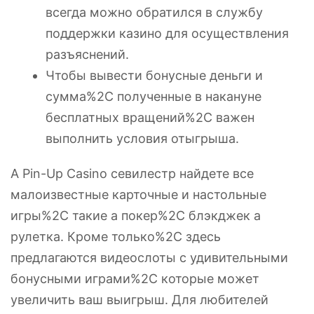
всегда можно обратился в службу
поддержки казино для осуществления
разъяснений.
Чтобы вывести бонусные деньги и
сумма%2C полученные в накануне
бесплатных вращений%2C важен
выполнить условия отыгрыша.
А Pin-Up Casino севилестр найдете все
малоизвестные карточные и настольные
игры%2C такие а покер%2C блэкджек а
рулетка. Кроме только%2C здесь
предлагаются видеослоты с удивительными
бонусными играми%2C которые может
увеличить ваш выигрыш. Для любителей