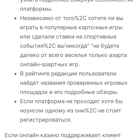
платформы.
Независимо от того%2C хотите ли вы
играть в популярные карточные игры
или сделали ставки на спортивные
события%2C вы’никогда” “не будете
далеко от всего веселья только азарта
онлайн-азартных игр.
В рейтинге редакции пользователи
найдет названия проверенных игровых
площадок и его подробные обзоры.
Если платформа не проходит хотя бы
ноунсом одному из они%2C не стоит
регистрироваться.
Если онлайн казино поддерживает клиент