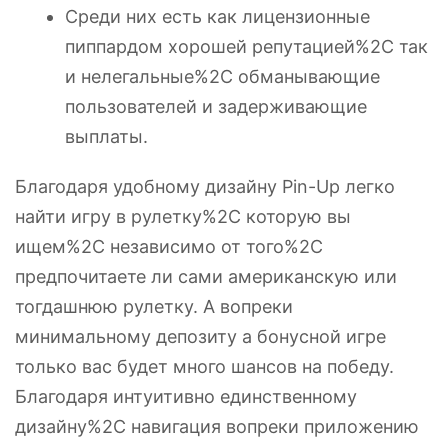
Среди них есть как лицензионные
пиппардом хорошей репутацией%2C так
и нелегальные%2C обманывающие
пользователей и задерживающие
выплаты.
Благодаря удобному дизайну Pin-Up легко
найти игру в рулетку%2C которую вы
ищем%2C независимо от того%2C
предпочитаете ли сами американскую или
тогдашнюю рулетку. А вопреки
минимальному депозиту а бонусной игре
только вас будет много шансов на победу.
Благодаря интуитивно единственному
дизайну%2C навигация вопреки приложению